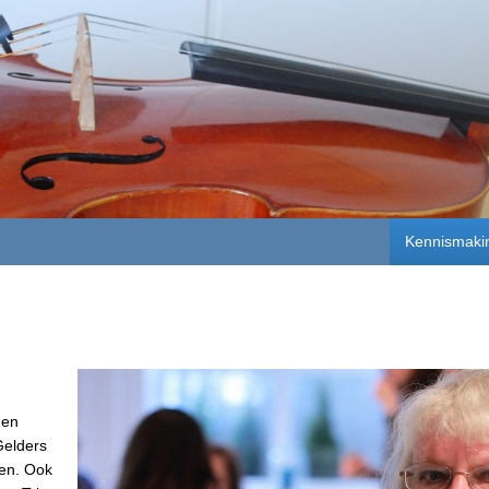
Kennismaki
.
 en
Gelders
oen. Ook