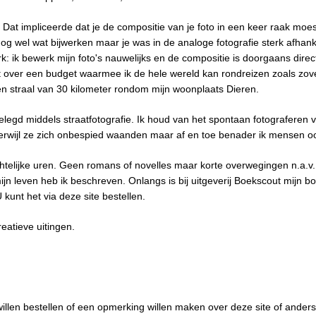
 Dat impliceerde dat je de compositie van je foto in een keer raak mo
og wel wat bijwerken maar je was in de analoge fotografie sterk afha
erk: ik bewerk mijn foto's nauwelijks en de compositie is doorgaans dir
niet over een budget waarmee ik de hele wereld kan rondreizen zoals zo
een straal van 30 kilometer rondom mijn woonplaats Dieren.
elegd middels straatfotografie. Ik houd van het spontaan fotograferen
erwijl ze zich onbespied waanden maar af en toe benader ik mensen oo
achtelijke uren. Geen romans of novelles maar korte overwegingen n.a.v.
ijn leven heb ik beschreven. Onlangs is bij uitgeverij Boekscout mijn b
kunt het via deze site bestellen.
eatieve uitingen.
illen bestellen of een opmerking willen maken over deze site of anders