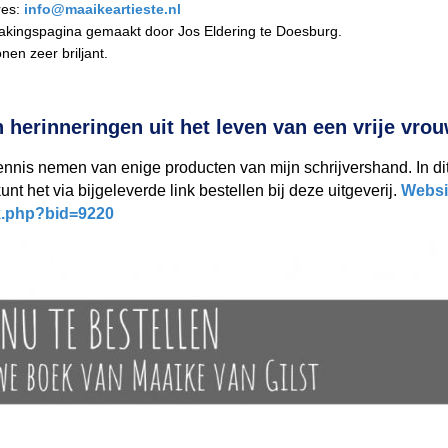
res:
info@maaikeartieste.nl
makingspagina gemaakt door Jos Eldering te Doesburg.
nen zeer briljant.
 herinneringen uit het leven van een vrije vro
 kennis nemen van enige producten van mijn schrijvershand. In d
nt het via bijgeleverde link bestellen bij deze uitgeverij.
Websi
k.php?bid=9220