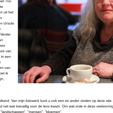
et Trio
te
n uit het
es
en Ursula
e
 Verder
an
rees
nze van
 in een
i
ten van
et ik
jn,
afeerd. Van mijn fotowerk kunt u ook een en ander vinden op deze site.
d net wat toevallig voor de lens kwam. Om wat orde in deze veelvormig
s "landschappen", "mensen", "bloemen".