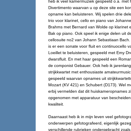
heb ik veel kamermuziek gespeeld o.a. met h
Divertimento waarvan u op deze site een kor
opname kan beluisteren. Wij spelen drie dele
trio voor klarinet, cello en piano van Johann
Brahms met Bernard van Wolde op klarinet 
Bak op piano. Ook speel ik enige delen uit d
cellosuite no2 van Johann Sebastiaan Bach.
is er een sonate voor fluit en continuocello v
Loeillet te beluisteren, gespeeld met Emy D
dwarsfluit. En met haar gespeeld een Roma
de componist Gebauer. Ook heb ik jarenlang
strijkkwartet met enthousiaste amateurmusic
gespeeld waarvan opnames uit strijkkwartet
Mozart (KV 421) en Schubert (D173). Wel mo
erbij vermelden dat dit huiskameropnames zi
opgenomen met apparatuur van bescheiden
kwaliteit.
Daarnaast heb ik in mijn leven veel gefotogr
onderwerpen gefotografeerd, eigenlijk gezeg
verschillende rubrieken ondergebracht zoal