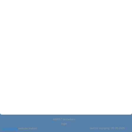
444067
bezoekers
login
laatste wijziging: 06-08-2026
website maken