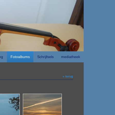
ng
Fotoalbums
Schrijfsels
mediatheek
« terug