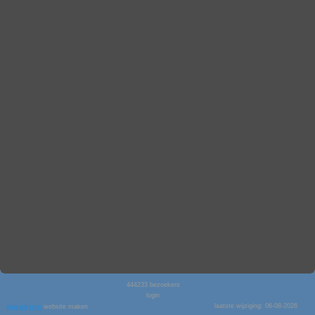
444233
bezoekers
login
laatste wijziging: 06-08-2026
website maken