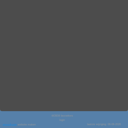
443934
bezoekers
login
laatste wijziging: 06-08-2026
website maken