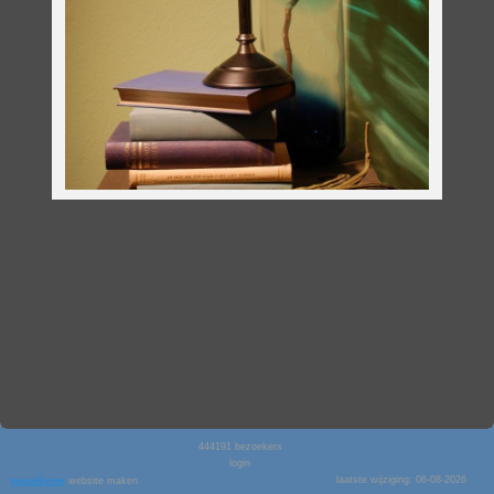
444191
bezoekers
login
laatste wijziging: 06-08-2026
website maken