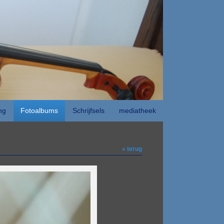
ng
Fotoalbums
Schrijfsels
mediatheek
« terug