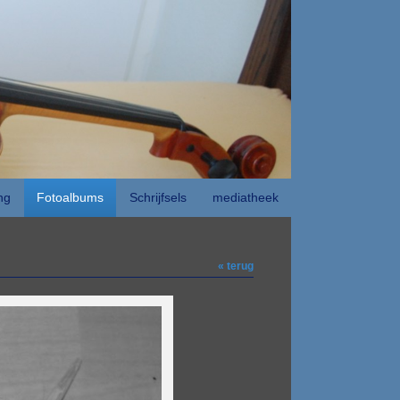
ng
Fotoalbums
Schrijfsels
mediatheek
« terug