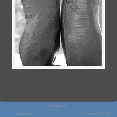
444059
bezoekers
login
laatste wijziging: 06-08-2026
website maken