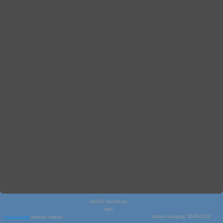
444187
bezoekers
login
laatste wijziging: 06-08-2026
website maken